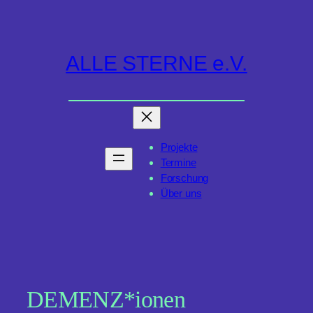
Zum
Inhalt
springen
ALLE STERNE e.V.
Projekte
Termine
Forschung
Über uns
DEMENZ*ionen