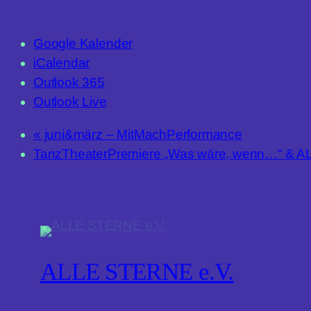
Google Kalender
iCalendar
Outlook 365
Outlook Live
«
juni&märz – MitMachPerformance
TanzTheaterPremiere „Was wäre, wenn…“ & AL
ALLE STERNE e.V.