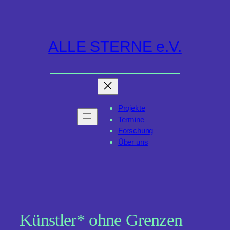
Zum
Inhalt
springen
ALLE STERNE e.V.
Projekte
Termine
Forschung
Über uns
Künstler* ohne Grenzen