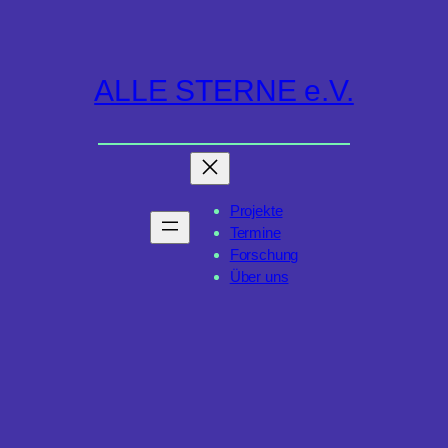
Zum
Inhalt
springen
ALLE STERNE e.V.
Projekte
Termine
Forschung
Über uns